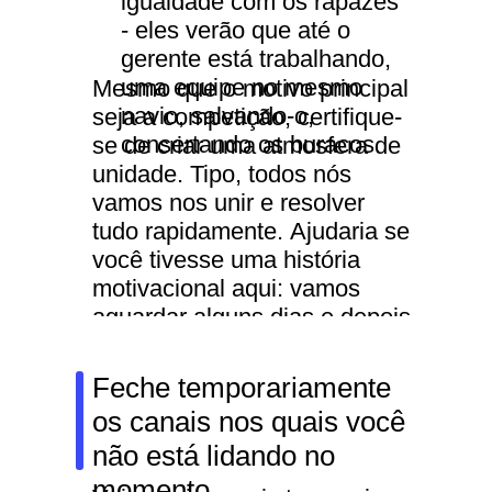
igualdade com os rapazes
- eles verão que até o
gerente está trabalhando,
uma equipe no mesmo
Mesmo que o motivo principal
navio, salvando-o,
seja a competição, certifique-
consertando os buracos.
se de criar uma atmosfera de
unidade. Tipo, todos nós
vamos nos unir e resolver
tudo rapidamente. Ajudaria se
você tivesse uma história
motivacional aqui: vamos
aguardar alguns dias e depois
voltaremos ao normal.
Feche temporariamente
os canais nos quais você
não está lidando no
momento