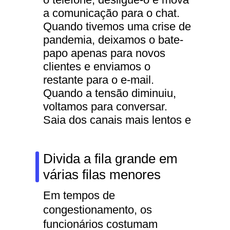
a comunicação para o chat.
Quando tivemos uma crise de
pandemia, deixamos o bate-
papo apenas para novos
clientes e enviamos o
restante para o e-mail.
Quando a tensão diminuiu,
voltamos para conversar.
Saia dos canais mais lentos e
desligue os mais ocupados -
os clientes ainda deixarão
Divida a fila grande em
uma solicitação, mas você
terá tempo para processá-la.
várias filas menores
Em tempos de
congestionamento, os
funcionários costumam