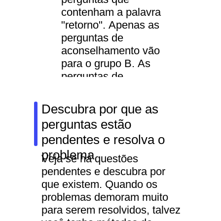
contenham a palavra
"retorno". Apenas as
perguntas de
aconselhamento vão
para o grupo B. As
perguntas de
reclamações vão para o
grupo C. Os funcionários
Descubra por que as
não terão que mudar
perguntas estão
continuamente e entrar
pendentes e resolva o
em tarefas diferentes -
eles resolverão
problema
Veja se há questões
problemas de tipo único
pendentes e descubra por
mais rapidamente.
que existem. Quando os
problemas demoram muito
para serem resolvidos, talvez