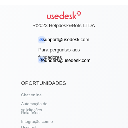
©2023 Helpdesk&Bots LTDA
support@usedesk.com
Para perguntas aos
fundadores
founders@usedesk.com
OPORTUNIDADES
Chat online
Automação de
solicitações
Relatórios
Integração com o
Usedesk