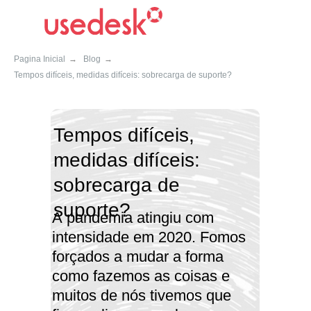
Pagina Inicial
→
Blog
→
Tempos difíceis, medidas difíceis: sobrecarga de suporte?
Tempos difíceis,
medidas difíceis:
sobrecarga de
suporte?
A pandemia atingiu com
intensidade em 2020. Fomos
forçados a mudar a forma
como fazemos as coisas e
muitos de nós tivemos que