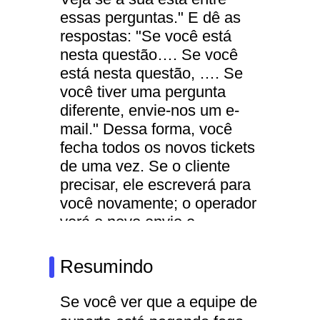
essas perguntas." E dê as
respostas: "Se você está
nesta questão…. Se você
está nesta questão, …. Se
você tiver uma pergunta
diferente, envie-nos um e-
mail." Dessa forma, você
fecha todos os novos tickets
de uma vez. Se o cliente
precisar, ele escreverá para
você novamente; o operador
verá o novo envio e
encaminhará o ticket para
que seja trabalhado. Assim,
Resumindo
você só abrirá tickets com
perguntas para as quais o
Se você ver que a equipe de
próprio cliente não conseguiu