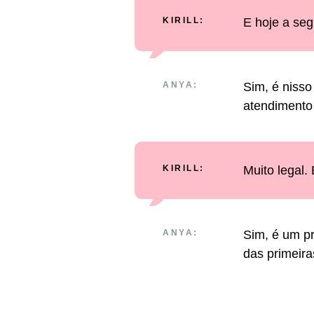
KIRILL:
E hoje a seg
ANYA:
Sim, é nisso
atendimento 
KIRILL:
Muito legal.
ANYA:
Sim, é um p
das primeira