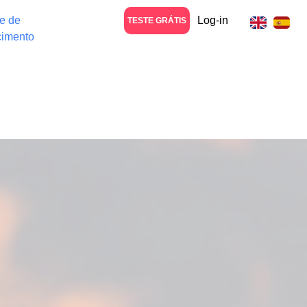
e de
Log-in
TESTE GRÁTIS
imento