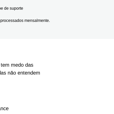
pe de suporte
s processados mensalmente.
s tem medo das
las não entendem
ance