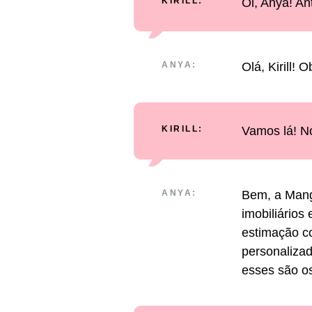
KIRILL:
Oi, Anya! An
ANYA:
Olá, Kirill! O
KIRILL:
Vamos lá! N
ANYA:
Bem, a Mang
imobiliário
estimação c
personalizad
esses são os