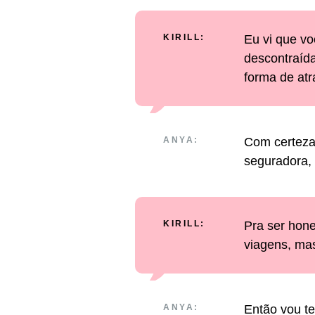
KIRILL:
Eu vi que v
descontraíd
forma de atra
ANYA:
Com certeza.
seguradora, 
KIRILL:
Pra ser hone
viagens, mas 
ANYA:
Então vou t