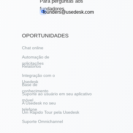
Para perguntas aos
fundadores
founders@usedesk.com
OPORTUNIDADES
Chat online
Automação de
solicitações
Relatórios
Integração com o
Usedesk
Base de
conhecimento
Suporte ao usuário em seu aplicativo
móvel
A Usedesk no seu
telefone
Um Rápido Tour pela Usedesk
Suporte Omnichannel